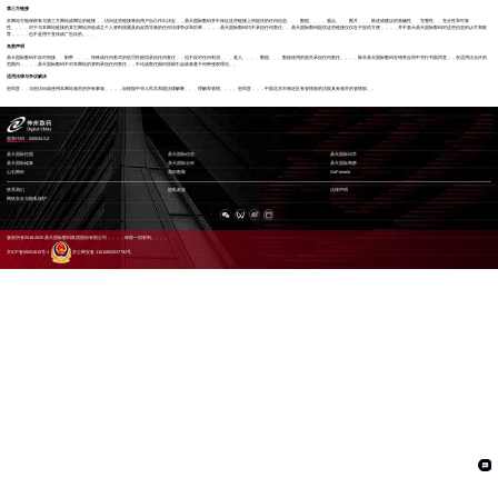
第三方链接
本网站可能保留有与第三方网站或网址的链接，，访问这些链接将由用户自己作出决定，，鼎天国际数码并不保证这些链接上所提供的任何信息、、、数据、、、、观点、、、图片、、、陈述或建议的准确性、、完整性、、充分性和可靠
性。。。。对于与本网站链接的其它网站所造成之个人资料泄露及由此而导致的任何法律争议和后果，，，，鼎天国际数码均不承担任何责任。。鼎天国际数码提供这些链接仅仅在于提供方便，，，，并不表示鼎天国际数码对这些信息的认可和推
荐，，，，也不是用于宣传或广告目的。。。
免责声明
鼎天国际数码不应对间接、、附带、、、、特殊或任何形式的惩罚性赔偿承担任何责任，，也不应对任何利润、、、收入、、、、数据、、、数据使用的损失承担任何责任。。。。除非鼎天国际数码在销售合同中另行书面同意，，在适用法允许的
范围内，，，，鼎天国际数码不对本网站的资料承担任何责任，，不论该责任因何原因引起或者基于何种侵权理论。。
适用法律与争议解决
您同意，，与您访问或使用本网站相关的所有事项，，，，应根据中华人民共和国法律解释、、、理解和管辖。。。。您同意，，，中国北京市海淀区有管辖权的法院具有相关的管辖权。。
股票代码：000034.SZ
鼎天国际控股
鼎天国际信息
鼎天国际问学
鼎天国际鲲泰
鼎天国际云科
鼎天国际商桥
山石网科
高科数聚
GoPomelo
联系我们
隐私政策
法律声明
网络安全与隐私保护
版权所有2016-2025 鼎天国际数码集团股份有限公司，，，，保留一切权利。。。。
京ICP备05051615号-1
京公网安备 11010802037792号